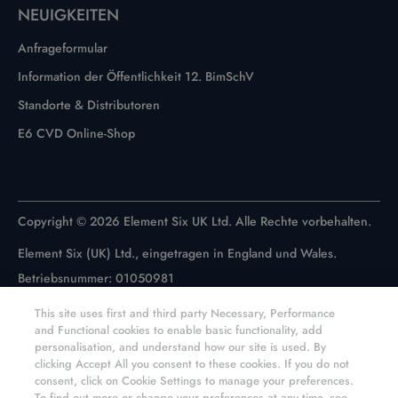
NEUIGKEITEN
Anfrageformular
Information der Öffentlichkeit 12. BimSchV
Standorte & Distributoren
E6 CVD Online-Shop
Copyright © 2026 Element Six UK Ltd. Alle Rechte vorbehalten.
Element Six (UK) Ltd., eingetragen in England und Wales.
Betriebsnummer: 01050981
Registrierte Adresse: Global Innovation Centre, Fermi Avenue,
This site uses first and third party Necessary, Performance
Harwell Campus, Didcot, Oxfordshire, OX11 0QR, UK
and Functional cookies to enable basic functionality, add
personalisation, and understand how our site is used. By
clicking Accept All you consent to these cookies. If you do not
consent, click on Cookie Settings to manage your preferences.
To find out more or change your preferences at any time, see