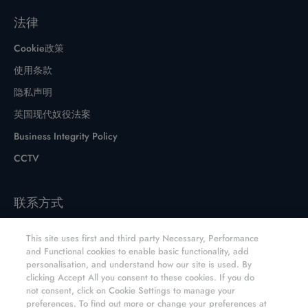
法律
Cookie政策
使用条款
隐私声明
英国现代奴役法案
Business Integrity Policy
CCTV
联系方式
联系表格
This site uses first and third party Necessary, Performance
网站和分销商
and Functional cookies to enable basic functionality, add
personalisation, and understand how our site is used. By
元素六CVD金刚石产品网上商店
clicking Accept All you consent to these cookies. If you do
not consent, click on Cookie Settings to manage your
preferences. To find out more or change your preferences at