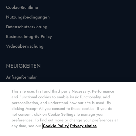
Cookie-Richtlinie
Nutzungsbedingungen
Datenschutzerklärung
Business Integrity Policy
Videoüberwachung
NEUIGKEITEN
Anfrageformular
Information der Öffentlichkeit 12. BimSchV
This site uses first and third party Necessary, Performance
Standorte & Distributoren
and Functional cookies to enable basic functionality, add
personalisation, and understand how our site is used. By
E6 CVD Online-Shop
clicking Accept All you consent to these cookies. If you do
not consent, click on Cookie Settings to manage your
preferences. To find out more or change your preferences at
any time, see our
Cookie Policy
Privacy Notice